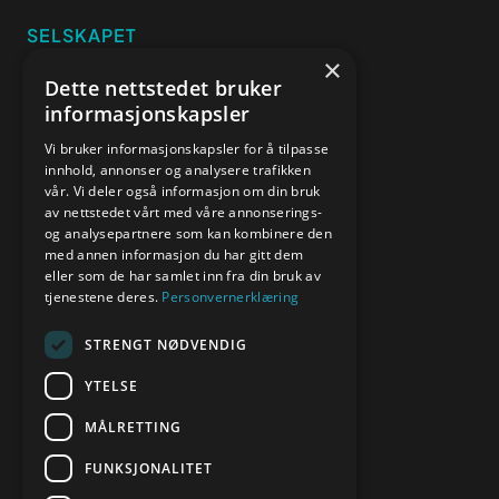
SELSKAPET
×
Om oss
Dette nettstedet bruker
Kundereferanser
informasjonskapsler
Priser
Vi bruker informasjonskapsler for å tilpasse
Blogg
innhold, annonser og analysere trafikken
vår. Vi deler også informasjon om din bruk
Kontakt oss
av nettstedet vårt med våre annonserings-
og analysepartnere som kan kombinere den
med annen informasjon du har gitt dem
KONTAKT
eller som de har samlet inn fra din bruk av
tjenestene deres.
Personvernerklæring
hei@digitelle.no
48 33 87 87
STRENGT NØDVENDIG
JURIDISK
YTELSE
Personvern
MÅLRETTING
Cookies
FUNKSJONALITET
Vilkår