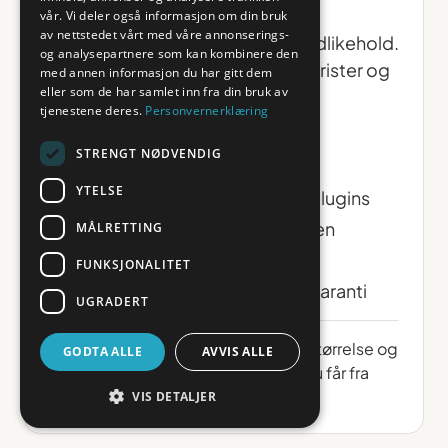
Driftsavtale (anbefalt)
vår. Vi deler også informasjon om din bruk
av nettstedet vårt med våre annonserings-
En nettbutikk krever løpende vedlikehold.
og analysepartnere som kan kombinere den
Uten det risikerer du sikkerhetsbrister og
med annen informasjon du har gitt dem
eller som de har samlet inn fra din bruk av
nedetid.
tjenestene deres.
Personvernerklæring
Daglig backup og
STRENGT NØDVENDIG
sikkerhetsovervåkning
YTELSE
Ukentlige oppdateringer av plugins
Testing av bestillingsprosessen
MÅLRETTING
Månedlig ytelsesrapport
FUNKSJONALITET
Prioritert support og hackergaranti
UGRADERT
Omfanget avtales ut fra butikkens størrelse og
GODTA ALLE
AVVIS ALLE
kompleksitet, og inngår i tilbudet du får fra
oss.
VIS DETALJER