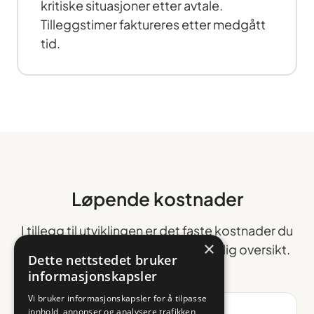
kritiske situasjoner etter avtale.
Tilleggstimer faktureres etter medgått
tid.
Løpende kostnader
I tillegg til utviklingen er det faste kostnader du
×
bør budsjettere med. Her er en ærlig oversikt.
Dette nettstedet bruker
informasjonskapsler
Vi bruker informasjonskapsler for å tilpasse
innhold, annonser og analysere trafikken