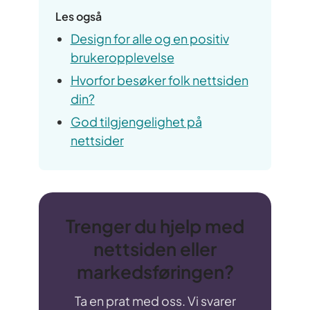
Les også
Design for alle og en positiv
brukeropplevelse
Hvorfor besøker folk nettsiden
din?
God tilgjengelighet på
nettsider
Trenger du hjelp med
nettsiden eller
markedsføringen?
Ta en prat med oss. Vi svarer