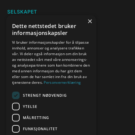
SELSKAPET
×
Om oss
Dette nettstedet bruker
Kundereferanser
informasjonskapsler
Priser
Vi bruker informasjonskapsler for å tilpasse
Blogg
innhold, annonser og analysere trafikken
vår. Vi deler også informasjon om din bruk
Kontakt oss
av nettstedet vårt med våre annonserings-
og analysepartnere som kan kombinere den
med annen informasjon du har gitt dem
KONTAKT
eller som de har samlet inn fra din bruk av
tjenestene deres.
Personvernerklæring
hei@digitelle.no
48 33 87 87
STRENGT NØDVENDIG
JURIDISK
YTELSE
Personvern
MÅLRETTING
Cookies
FUNKSJONALITET
Vilkår